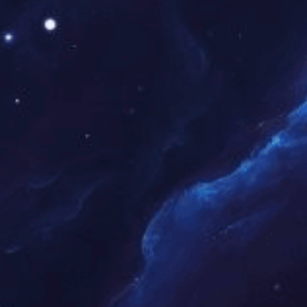
上一条:
发货现场
息