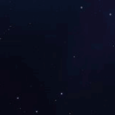
B体育网页版-B体育平台（中国）
联 系 人：隋炳礼 （总经理）