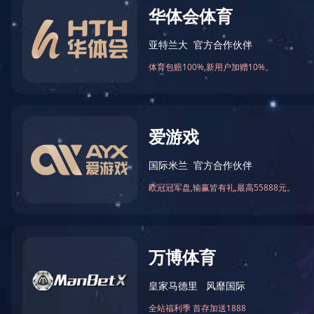
发货
产品分类
纸机设备系列
磨浆设备系列
筛选设备系列
碎浆机设备系列
脱墨设备系列