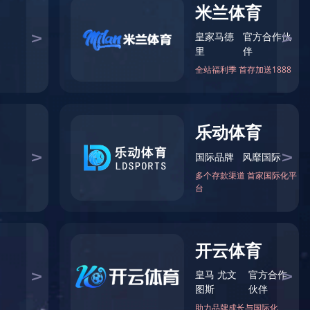
B体育网页版
-
发货现场