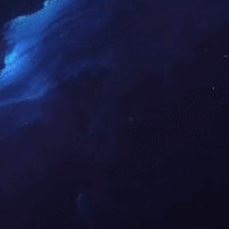
下一条:
不锈钢立式水力碎浆机