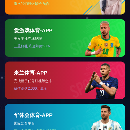
总计1页 [
1
]
上一页
下一页
MORE+
B体育网页版-B体育平台（中国）
联 系 人：隋炳礼 （总经理）
移动电话：18678032288
座机电话：0536-605 6168
地 址：中国山东省诸城市得利斯大道中段路西2277号
邮 编：262216