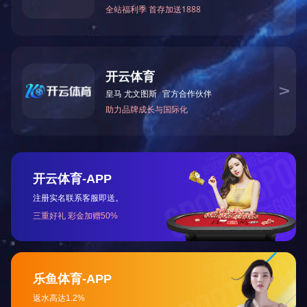
ZDC组合式低浓轻重杂质除渣器
ZLDF-Ⅱ单效纤维分离机
筛选设备
ZLS系列升流式压力筛