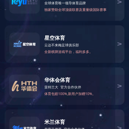
产品分类
纸机设备系列
磨浆设备系列
筛选设备系列
碎浆机设备系列
脱墨设备系列
洗浆设备系列
环保设备系列
产品展示
B体育网页版
-
产品展示