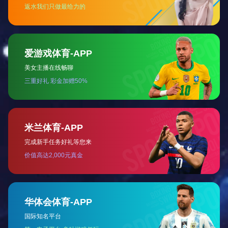
纤维回收机
2850高速卫生纸抽纸机
压力网槽高速卫生纸机生产线
2700型圆网卫生纸机