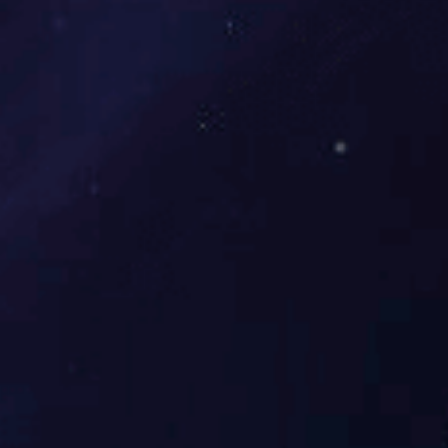
高速洗浆机
200立方溶汽气浮机
B体育网页版-B体育平台（中国） 是生产制浆造纸机械和环保污水处
理设备的专业企业，公司主营：造纸机,造纸机械设备,制浆造纸机械,卫生
纸机。造纸设备,污水处理：气浮机、生活污水处理设备、一体化污水处
理设备、过滤罐、真空过滤机、带式压滤机、板框压滤机。有机肥发酵设
备、垃圾处理设备等几十种类型。山东金隆造纸机械厂家始建于1997
年，位于诸城市得利斯大道中段，昌城工业园区内；