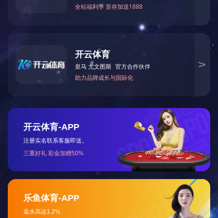
上一条:
专利证书
下一条:
不锈钢立式水力碎浆机
相关信息
不锈钢立式水力碎浆机