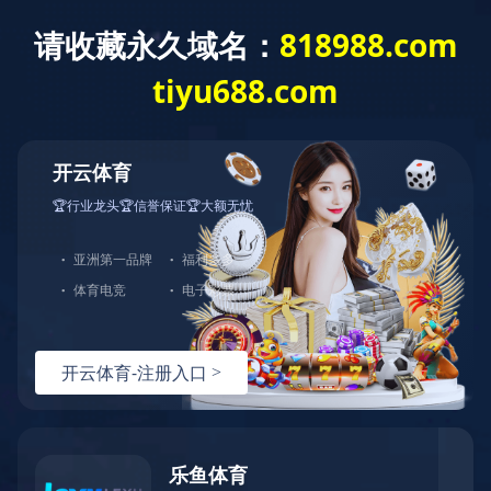
B体育网页版
网站B体育网页版
B体育网页版-B体
产品中心
新闻动态
育平台（中国）
视频中心
荣誉资质
发货现场
联系我们