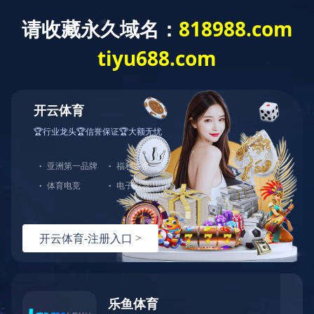
B体育网页版
网站B体育网页版
B体育网页版-B体
产品中心
新闻动态
育平台（中国）
视频中心
荣誉资质
发货现场
联系我们