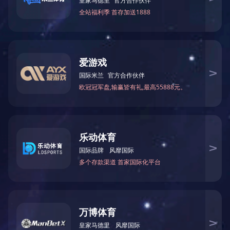
上一条:
出口尼加拉瓜卫生纸机生产线
下一条:
不锈钢立式水力碎浆机
相关信息