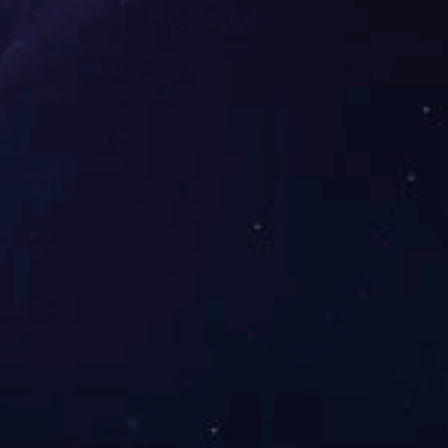
XT系列无压浮选除墨机
畜禽粪便发酵处理机
纤维回收机