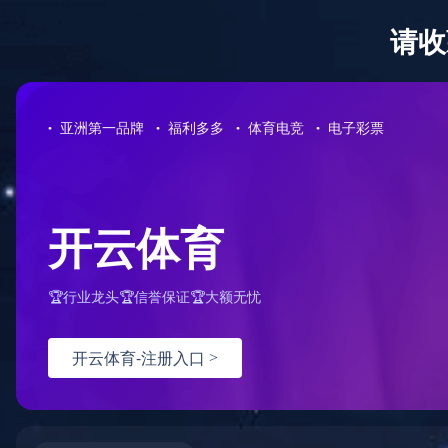
B体育网页版
欢迎访问B体育网页版-B体育平台（中国） 网站！
网站B体育网页版
B体育网页版-B体
产品
育平台（中国）