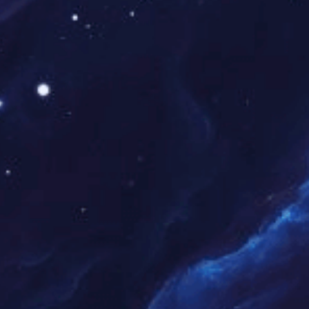
上一条:
专利证书
息