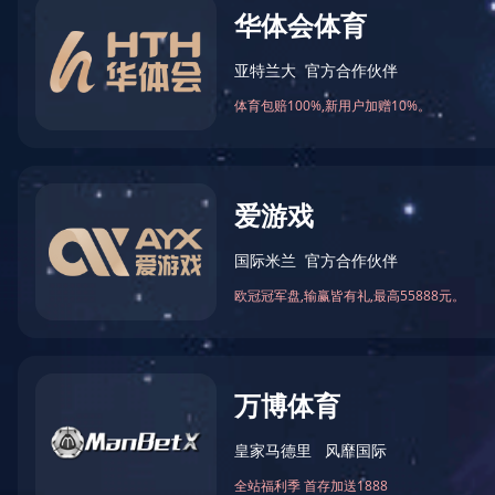
荣誉
产品分类
纸机设备系列
磨浆设备系列
筛选设备系列
碎浆机设备系列
脱墨设备系列