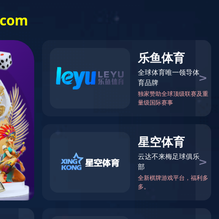
18678032288
服务热线：
誉资质
发货现场
联系我们