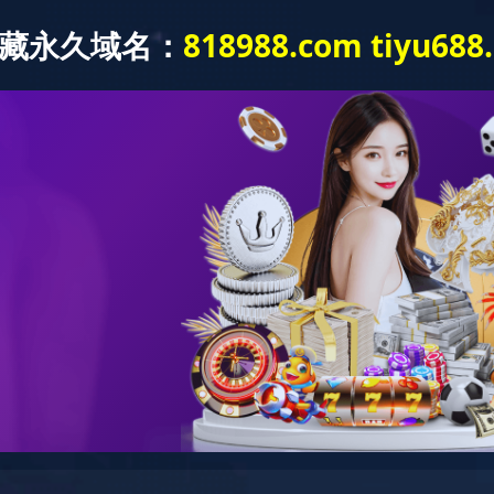
中心
新闻动态
视频中心
荣