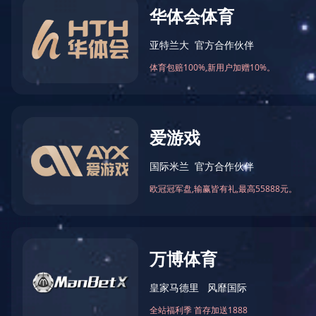
产品
产品分类
纸机设备系列
磨浆设备系列
筛选设备系列
碎浆机设备系列
脱墨设备系列