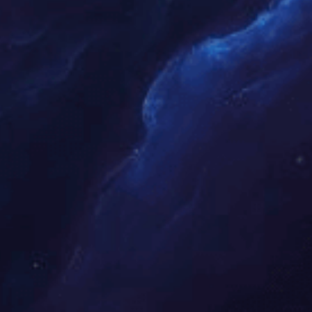
上一条:
高浓漂白塔
息